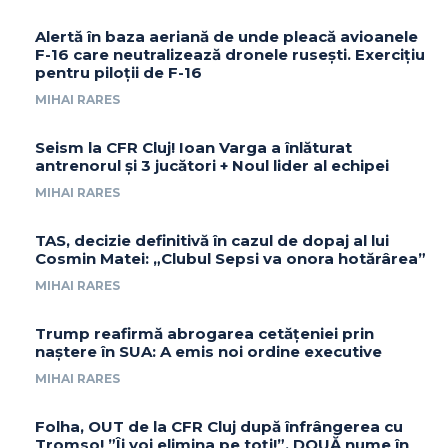
Alertă în baza aeriană de unde pleacă avioanele
F-16 care neutralizează dronele rusești. Exercițiu
pentru piloții de F-16
MIHAI RARES
Seism la CFR Cluj! Ioan Varga a înlăturat
antrenorul și 3 jucători + Noul lider al echipei
MIHAI RARES
TAS, decizie definitivă în cazul de dopaj al lui
Cosmin Matei: „Clubul Sepsi va onora hotărârea”
MIHAI RARES
Trump reafirmă abrogarea cetățeniei prin
naștere în SUA: A emis noi ordine executive
MIHAI RARES
Folha, OUT de la CFR Cluj după înfrângerea cu
Tromso! ”Îi voi elimina pe toți!”. DOUĂ nume în