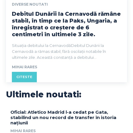
DIVERSE NOUTATI
Debitul Dunării la Cernavodă rămâne
stabil, în timp ce la Paks, Ungaria, a
înregistrat o creștere de 6
centimetri în ultimele 3 zile.
Situația debitului la CernavodăDebitul Dunării la
Cernavodă a rămas stabil, fără oscilații notabile în
ultimele zile. Această constanță a debitului...
MIHAI RARES
CITESTE
Ultimele noutati:
Oficial: Atletico Madrid l-a cedat pe Gata,
stabilind un nou record de transfer în istoria
națiunii
MIHAI RARES