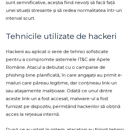
sunt semnificative, aceștia fiind nevoiți să facă față
unei situații stresante și să redea normalitatea într-un
interval scurt.
Tehnicile utilizate de hackeri
Hackerii au aplicat o serie de tehnici sofisticate
pentru a compromite sistemele IT&C ale Apele
Române. Atacul a debutat cu o campanie de
phishing bine planificată, în care angajații au primit e-
mailuri care păreau legitime, dar conțineau link-uri
sau atașamente malițioase. Odată ce unul dintre
aceste link-uri a fost accesat, malware-ul a fost
furnizat pe dispozitiv, permițând hackerilor să obțină
acces la rețeaua internă.
După ce au intrat în sistem, atacatorii au folosit tehnici