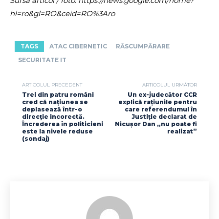
Sursa articol / foto: https://news.google.com/home?
hl=ro&gl=RO&ceid=RO%3Aro
TAGS
ATAC CIBERNETIC
RĂSCUMPĂRARE
SECURITATE IT
ARTICOLUL PRECEDENT
ARTICOLUL URMĂTOR
Trei din patru români
Un ex-judecător CCR
cred că națiunea se
explică rațiunile pentru
deplasează într-o
care referendumul în
direcție incorectă.
Justiție declarat de
Încrederea în politicieni
Nicușor Dan „nu poate fi
este la nivele reduse
realizat”
(sondaj)