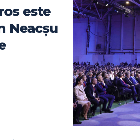
ros este
an Neacșu
e