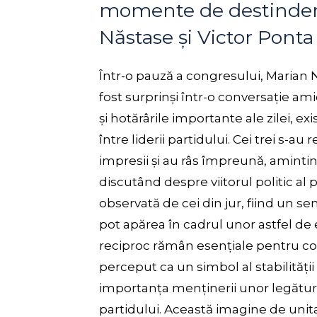
momente de destindere
Năstase și Victor Ponta
Într-o pauză a congresului, Marian 
fost surprinși într-o conversație a
și hotărârile importante ale zilei, 
între liderii partidului. Cei trei s-au
impresii și au râs împreună, aminti
discutând despre viitorul politic al 
observată de cei din jur, fiind un s
pot apărea în cadrul unor astfel de 
reciproc rămân esențiale pentru coe
perceput ca un simbol al stabilității ș
importanța menținerii unor legături 
partidului. Această imagine de unitat