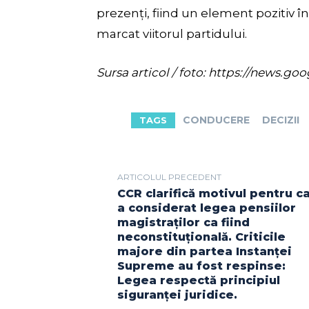
prezenți, fiind un element pozitiv într
marcat viitorul partidului.
Sursa articol / foto: https://new
CONDUCERE
DECIZII
TAGS
ARTICOLUL PRECEDENT
CCR clarifică motivul pentru c
a considerat legea pensiilor
magistraților ca fiind
neconstituțională. Criticile
majore din partea Instanței
Supreme au fost respinse:
Legea respectă principiul
siguranței juridice.