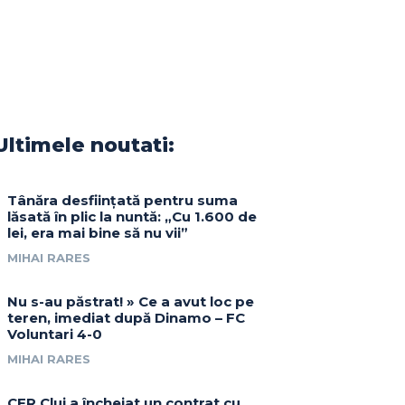
Ultimele noutati:
Tânăra desființată pentru suma
lăsată în plic la nuntă: „Cu 1.600 de
lei, era mai bine să nu vii”
MIHAI RARES
Nu s-au păstrat! » Ce a avut loc pe
teren, imediat după Dinamo – FC
Voluntari 4-0
MIHAI RARES
CFR Cluj a încheiat un contrat cu