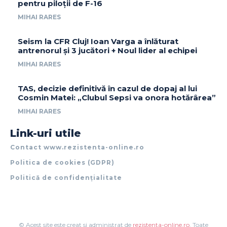
pentru piloții de F-16
MIHAI RARES
Seism la CFR Cluj! Ioan Varga a înlăturat
antrenorul și 3 jucători + Noul lider al echipei
MIHAI RARES
TAS, decizie definitivă în cazul de dopaj al lui
Cosmin Matei: „Clubul Sepsi va onora hotărârea”
MIHAI RARES
Link-uri utile
Contact www.rezistenta-online.ro
Politica de cookies (GDPR)
Politică de confidențialitate
© Acest site este creat si administrat de
rezistenta-online.ro
. Toate