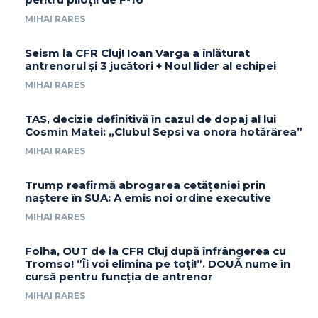
MIHAI RARES
Seism la CFR Cluj! Ioan Varga a înlăturat
antrenorul și 3 jucători + Noul lider al echipei
MIHAI RARES
TAS, decizie definitivă în cazul de dopaj al lui
Cosmin Matei: „Clubul Sepsi va onora hotărârea”
MIHAI RARES
Trump reafirmă abrogarea cetățeniei prin
naștere în SUA: A emis noi ordine executive
MIHAI RARES
Folha, OUT de la CFR Cluj după înfrângerea cu
Tromso! ”Îi voi elimina pe toți!”. DOUĂ nume în
cursă pentru funcția de antrenor
MIHAI RARES