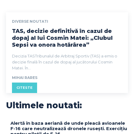
DIVERSE NOUTATI
TAS, decizie definitivă în cazul de
dopaj al lui Cosmin Matei: „Clubul
Sepsi va onora hotărârea”
Decizia TASTribunalul de Arbitraj Sportiv (TAS) a emis o
decizie finală în cazul de dopaj al jucătorului Cosmin
Matei. În...
MIHAI RARES
CITESTE
Ultimele noutati:
Alertă în baza aeriană de unde pleacă avioanele
F-16 care neutralizează dronele rusești. Exercițiu
pentru piloții de F-16