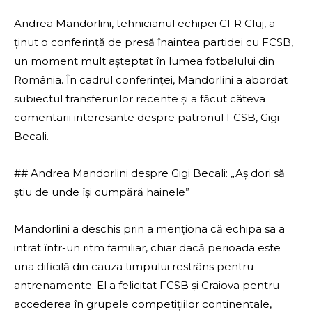
Andrea Mandorlini, tehnicianul echipei CFR Cluj, a
ținut o conferință de presă înaintea partidei cu FCSB,
un moment mult așteptat în lumea fotbalului din
România. În cadrul conferinței, Mandorlini a abordat
subiectul transferurilor recente și a făcut câteva
comentarii interesante despre patronul FCSB, Gigi
Becali.
## Andrea Mandorlini despre Gigi Becali: „Aș dori să
știu de unde își cumpără hainele”
Mandorlini a deschis prin a menționa că echipa sa a
intrat într-un ritm familiar, chiar dacă perioada este
una dificilă din cauza timpului restrâns pentru
antrenamente. El a felicitat FCSB și Craiova pentru
accederea în grupele competițiilor continentale,