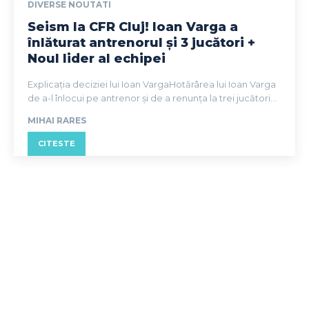
DIVERSE NOUTATI
Seism la CFR Cluj! Ioan Varga a
înlăturat antrenorul și 3 jucători +
Noul lider al echipei
Explicația deciziei lui Ioan VargaHotărârea lui Ioan Varga
de a-l înlocui pe antrenor și de a renunța la trei jucători...
MIHAI RARES
CITESTE