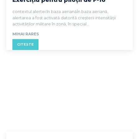
Exercițiu pentru piloții de F-16
contextul alertei în baza aerianăÎn baza aeriană,
alertarea a fost activată datorită creșterii intensității
activităților militare în zonă, în special...
MIHAI RARES
CITESTE