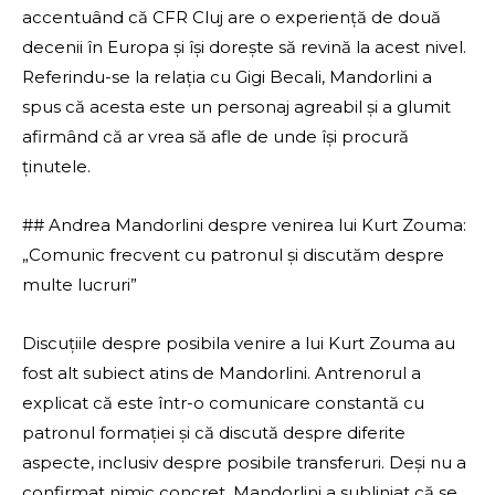
accentuând că CFR Cluj are o experiență de două
decenii în Europa și își dorește să revină la acest nivel.
Referindu-se la relația cu Gigi Becali, Mandorlini a
spus că acesta este un personaj agreabil și a glumit
afirmând că ar vrea să afle de unde își procură
ținutele.
## Andrea Mandorlini despre venirea lui Kurt Zouma:
„Comunic frecvent cu patronul și discutăm despre
multe lucruri”
Discuțiile despre posibila venire a lui Kurt Zouma au
fost alt subiect atins de Mandorlini. Antrenorul a
explicat că este într-o comunicare constantă cu
patronul formației și că discută despre diferite
aspecte, inclusiv despre posibile transferuri. Deși nu a
confirmat nimic concret, Mandorlini a subliniat că se