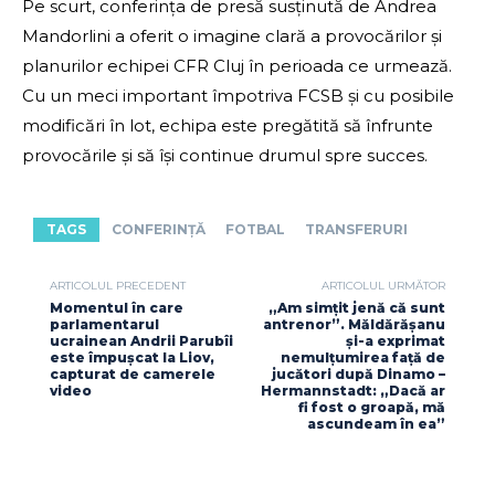
Pe scurt, conferința de presă susținută de Andrea
Mandorlini a oferit o imagine clară a provocărilor și
planurilor echipei CFR Cluj în perioada ce urmează.
Cu un meci important împotriva FCSB și cu posibile
modificări în lot, echipa este pregătită să înfrunte
provocările și să își continue drumul spre succes.
TAGS
CONFERINȚĂ
FOTBAL
TRANSFERURI
ARTICOLUL PRECEDENT
ARTICOLUL URMĂTOR
Momentul în care
„Am simțit jenă că sunt
parlamentarul
antrenor”. Măldărășanu
ucrainean Andrii Parubîi
și-a exprimat
este împușcat la Liov,
nemulțumirea față de
capturat de camerele
jucători după Dinamo –
video
Hermannstadt: „Dacă ar
fi fost o groapă, mă
ascundeam în ea”