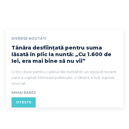
DIVERSE NOUTATI
Tânăra desființată pentru suma
lăsată în plic la nuntă: „Cu 1.600 de
lei, era mai bine să nu vii”
Critici dure pentru cadoul de nuntăÎntr-un episod recent
care a captat interesul publicului, o tânără a fost supusă
unui val...
MIHAI RARES
CITESTE