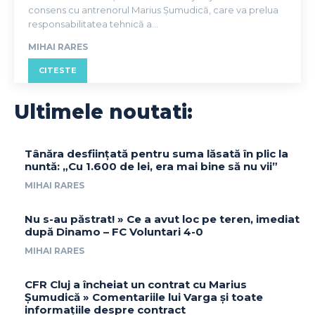
consens cu antrenorul Marius Șumudică, care va prelua
responsabilitatea tehnică a...
MIHAI RARES
CITESTE
Ultimele noutati:
Tânăra desființată pentru suma lăsată în plic la
nuntă: „Cu 1.600 de lei, era mai bine să nu vii”
MIHAI RARES
Nu s-au păstrat! » Ce a avut loc pe teren, imediat
după Dinamo – FC Voluntari 4-0
MIHAI RARES
CFR Cluj a încheiat un contrat cu Marius
Șumudică » Comentariile lui Varga și toate
informațiile despre contract