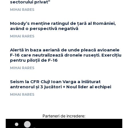
sectorului privat”
MIHAI RARES
Moody’s menține ratingul de țară al României,
având o perspectivă negativă
MIHAI RARES
Alertă în baza aeriană de unde pleacă avioanele
F-16 care neutralizează dronele rusești. Exercițiu
pentru piloții de F-16
MIHAI RARES
Seism la CFR Cluj! Ioan Varga a înlăturat
antrenorul și 3 jucători + Noul lider al echipei
MIHAI RARES
Parteneri de incredere: