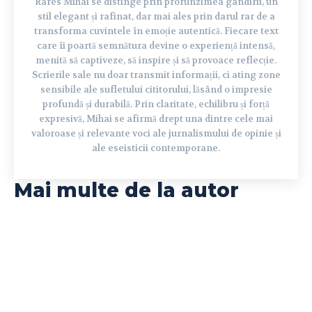
Rares Mihai se distinge prin profunzimea gândirii, un
stil elegant și rafinat, dar mai ales prin darul rar de a
transforma cuvintele în emoție autentică. Fiecare text
care îi poartă semnătura devine o experiență intensă,
menită să captiveze, să inspire și să provoace reflecție.
Scrierile sale nu doar transmit informații, ci ating zone
sensibile ale sufletului cititorului, lăsând o impresie
profundă și durabilă. Prin claritate, echilibru și forță
expresivă, Mihai se afirmă drept una dintre cele mai
valoroase și relevante voci ale jurnalismului de opinie și
ale eseisticii contemporane.
Mai multe de la autor