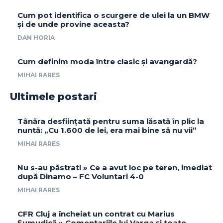
Cum pot identifica o scurgere de ulei la un BMW
și de unde provine aceasta?
DAN HORIA
Cum definim moda între clasic și avangardă?
MIHAI RARES
Ultimele postari
Tânăra desființată pentru suma lăsată în plic la
nuntă: „Cu 1.600 de lei, era mai bine să nu vii”
MIHAI RARES
Nu s-au păstrat! » Ce a avut loc pe teren, imediat
după Dinamo – FC Voluntari 4-0
MIHAI RARES
CFR Cluj a încheiat un contrat cu Marius
Șumudică » Comentariile lui Varga și toate