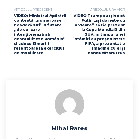
ARTICOLUL PRECEDENT
ARTICOLUL URMĂTOR
VIDEO: Ministrul Apărării
VIDEO Trump susține că
contestă „numeroase
Putin „își dorește cu
neadevăruri” difuzate
ardoare” să fie prezent
„de cei care
la Cupa Mondială din
intenționează să
SUA; în timpul unei
destabilizeze România”
întâlniri cu președintele
și aduce lămuriri
FIFA, a prezentat o
referitoare la exercițiul
imagine cu el și
de mobilizare
conducătorul rus
Mihai Rares