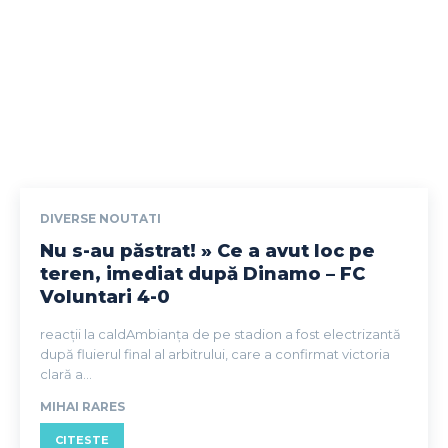
DIVERSE NOUTATI
Nu s-au păstrat! » Ce a avut loc pe
teren, imediat după Dinamo – FC
Voluntari 4-0
reacții la caldAmbianța de pe stadion a fost electrizantă
după fluierul final al arbitrului, care a confirmat victoria
clară a...
MIHAI RARES
CITESTE