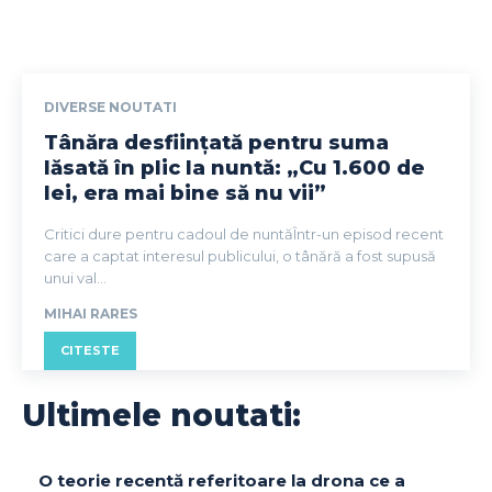
DIVERSE NOUTATI
Tânăra desființată pentru suma
lăsată în plic la nuntă: „Cu 1.600 de
lei, era mai bine să nu vii”
Critici dure pentru cadoul de nuntăÎntr-un episod recent
care a captat interesul publicului, o tânără a fost supusă
unui val...
MIHAI RARES
CITESTE
Ultimele noutati:
O teorie recentă referitoare la drona ce a