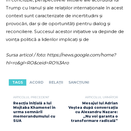
Trump cu Iranul și ale relațiilor internaționale în acest
context sunt caracterizate de incertitudini și
provocări, dar și de oportunități pentru dialog și
reconciliere. Succesul acestor inițiative va depinde de
voința politică a liderilor implicați și de
Sursa articol / foto: https://news.google.com/home?
hl=ro&gl=RO&ceid=RO%3Aro
TAGS
ACORD
RELAȚII
SANCȚIUNI
ARTICOLUL PRECEDENT
ARTICOLUL URMĂTOR
Reacția inițială a lui
Mesajul lui Adrian
Mojtaba Khamenei în
Veștea după conversația
urma semnării
cu Alexandru Nazare:
memorandumului cu
„Nu voi garanta o
SUA
transformare radicală”