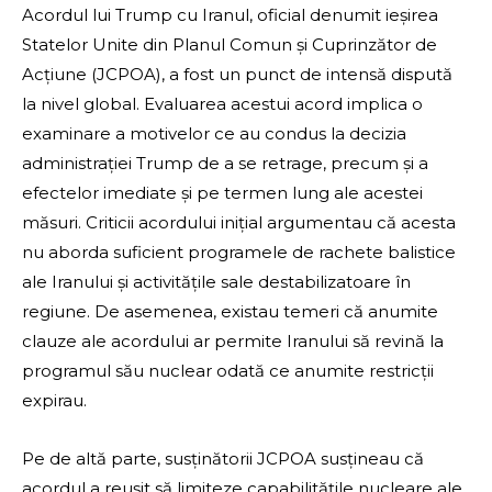
Acordul lui Trump cu Iranul, oficial denumit ieșirea
Statelor Unite din Planul Comun și Cuprinzător de
Acțiune (JCPOA), a fost un punct de intensă dispută
la nivel global. Evaluarea acestui acord implica o
examinare a motivelor ce au condus la decizia
administrației Trump de a se retrage, precum și a
efectelor imediate și pe termen lung ale acestei
măsuri. Criticii acordului inițial argumentau că acesta
nu aborda suficient programele de rachete balistice
ale Iranului și activitățile sale destabilizatoare în
regiune. De asemenea, existau temeri că anumite
clauze ale acordului ar permite Iranului să revină la
programul său nuclear odată ce anumite restricții
expirau.
Pe de altă parte, susținătorii JCPOA susțineau că
acordul a reușit să limiteze capabilitățile nucleare ale