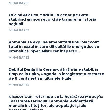
MIHAI RARES
Oficial: Atletico Madrid l-a cedat pe Gata,
stabilind un nou record de transfer în istoria
națiunii
MIHAI RARES
România se expune amenințării unui blackout
total în cazul în care dificultățile energetice se
intensifică. Specialiștii cer inspecții…
MIHAI RARES
Debitul Dunării la Cernavodă rămâne stabil, în
timp ce la Paks, Ungaria, a înregistrat o creștere
de 6 centimetri în ultimele 3 zile.
MIHAI RARES
Nicușor Dan, referindu-se la hotărârea Moody’s:
„Păstrarea ratingului României evidențiază
muncile instituțiilor, ale populației și ale
sectorului privat”