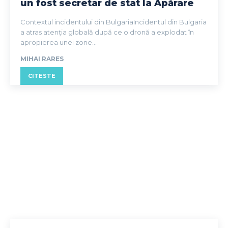
un fost secretar de stat la Apărare
Contextul incidentului din BulgariaIncidentul din Bulgaria
a atras atenția globală după ce o dronă a explodat în
apropierea unei zone...
MIHAI RARES
CITESTE