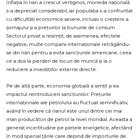
Inflația în Iran a crescut vertiginos, moneda națională
s-a depreciat considerabil, iar populația s-a confruntat
cu dificultăți economice severe, inclusiv o creștere a
șomajului și a prețurilor la bunurile de consum.
Sectorul privat a resimțit, de asemenea, efectele
negative, multe companii internaționale retrăgându-
se din Iran pentru a evita sancțiunile americane, ceea
ce a dus la pierderi de locuri de muncă și la o
reducere a investițiilor externe directe.
Pe de altă parte, economia globală a simțit și ea
impactul reintroducerii sancțiunilor. Prețurile
internaționale ale petrolului au fluctuat semnificativ,
având în vedere că Iranul este unul dintre cei mai
mari producători de petrol la nivel mondial. Aceasta a
generat incertitudine pe piețele energetice, afectând
în mod special țările care depind de importurile de