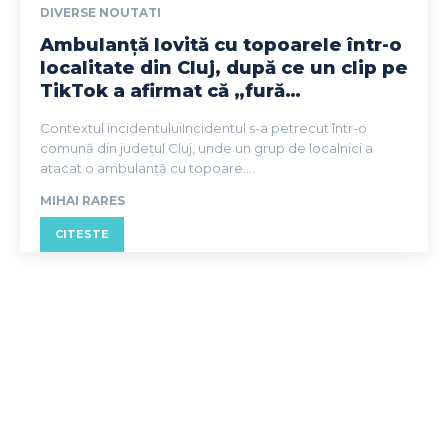
DIVERSE NOUTATI
Ambulanță lovită cu topoarele într-o
localitate din Cluj, după ce un clip pe
TikTok a afirmat că „fură…
Contextul incidentuluiIncidentul s-a petrecut într-o
comună din județul Cluj, unde un grup de localnici a
atacat o ambulanță cu topoare....
MIHAI RARES
CITESTE