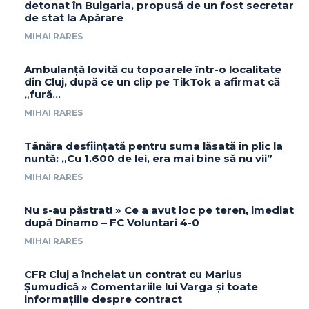
detonat în Bulgaria, propusă de un fost secretar
de stat la Apărare
MIHAI RARES
Ambulanță lovită cu topoarele într-o localitate
din Cluj, după ce un clip pe TikTok a afirmat că
„fură…
MIHAI RARES
Tânăra desființată pentru suma lăsată în plic la
nuntă: „Cu 1.600 de lei, era mai bine să nu vii”
MIHAI RARES
Nu s-au păstrat! » Ce a avut loc pe teren, imediat
după Dinamo – FC Voluntari 4-0
MIHAI RARES
CFR Cluj a încheiat un contrat cu Marius
Șumudică » Comentariile lui Varga și toate
informațiile despre contract