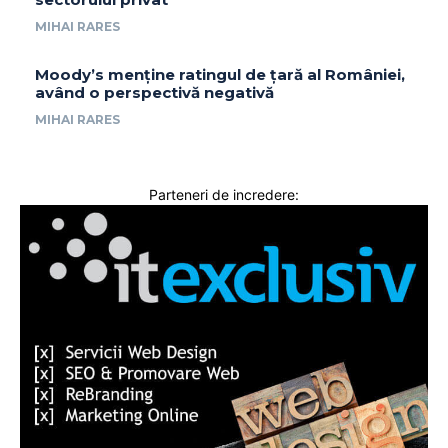
MIHAI RARES
Moody’s menține ratingul de țară al României,
având o perspectivă negativă
MIHAI RARES
Parteneri de incredere: