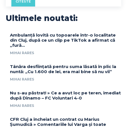
CITESTE
Ultimele noutati:
Ambulanță lovită cu topoarele într-o localitate
din Cluj, după ce un clip pe TikTok a afirmat că
„fură…
MIHAI RARES
Tânăra desființată pentru suma lăsată în plic la
nuntă: „Cu 1.600 de lei, era mai bine să nu vii”
MIHAI RARES
Nu s-au păstrat! » Ce a avut loc pe teren, imediat
după Dinamo – FC Voluntari 4-0
MIHAI RARES
CFR Cluj a încheiat un contrat cu Marius
Șumudică » Comentariile lui Varga și toate