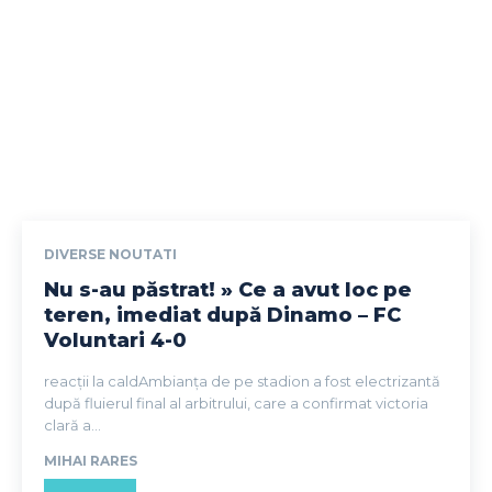
DIVERSE NOUTATI
Nu s-au păstrat! » Ce a avut loc pe
teren, imediat după Dinamo – FC
Voluntari 4-0
reacții la caldAmbianța de pe stadion a fost electrizantă
după fluierul final al arbitrului, care a confirmat victoria
clară a...
MIHAI RARES