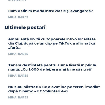
Cum definim moda între clasic și avangardă?
MIHAI RARES
Ultimele postari
Ambulanță lovită cu topoarele într-o localitate
din Cluj, după ce un clip pe TikTok a afirmat că
„fură…
MIHAI RARES
Tânăra desființată pentru suma lăsată în plic la
nuntă: „Cu 1.600 de lei, era mai bine să nu vii”
MIHAI RARES
Nu s-au păstrat! » Ce a avut loc pe teren, imediat
după Dinamo – FC Voluntari 4-0
MIHAI RARES