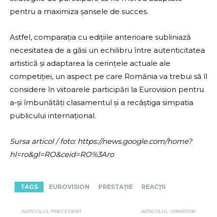
pentru a maximiza șansele de succes.
Astfel, comparația cu edițiile anterioare subliniază
necesitatea de a găsi un echilibru între autenticitatea
artistică și adaptarea la cerințele actuale ale
competiției, un aspect pe care România va trebui să îl
considere în viitoarele participări la Eurovision pentru
a-și îmbunătăți clasamentul și a recâștiga simpatia
publicului internațional.
Sursa articol / foto: https://news.google.com/home?
hl=ro&gl=RO&ceid=RO%3Aro
TAGS
EUROVISION
PRESTAȚIE
REACȚII
ARTICOLUL PRECEDENT
ARTICOLUL URMĂTOR