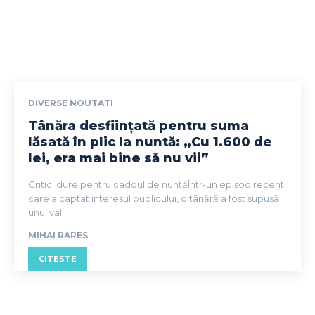
DIVERSE NOUTATI
Tânăra desființată pentru suma
lăsată în plic la nuntă: „Cu 1.600 de
lei, era mai bine să nu vii”
Critici dure pentru cadoul de nuntăÎntr-un episod recent
care a captat interesul publicului, o tânără a fost supusă
unui val...
MIHAI RARES
CITESTE