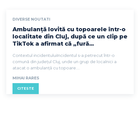
DIVERSE NOUTATI
Ambulanță lovită cu topoarele într-o
localitate din Cluj, după ce un clip pe
TikTok a afirmat că „fură…
Contextul incidentuluiIncidentul s-a petrecut într-o
comună din județul Cluj, unde un grup de localnici a
atacat o ambulanță cu topoare....
MIHAI RARES
CITESTE