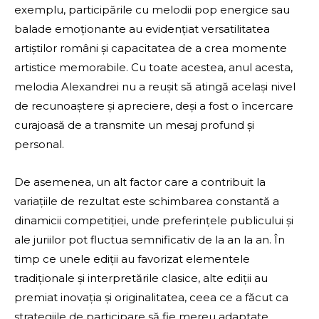
exemplu, participările cu melodii pop energice sau
balade emoționante au evidențiat versatilitatea
artiștilor români și capacitatea de a crea momente
artistice memorabile. Cu toate acestea, anul acesta,
melodia Alexandrei nu a reușit să atingă același nivel
de recunoaștere și apreciere, deși a fost o încercare
curajoasă de a transmite un mesaj profund și
personal.
De asemenea, un alt factor care a contribuit la
variațiile de rezultat este schimbarea constantă a
dinamicii competiției, unde preferințele publicului și
ale juriilor pot fluctua semnificativ de la an la an. În
timp ce unele ediții au favorizat elementele
tradiționale și interpretările clasice, alte ediții au
premiat inovația și originalitatea, ceea ce a făcut ca
strategiile de participare să fie mereu adaptate