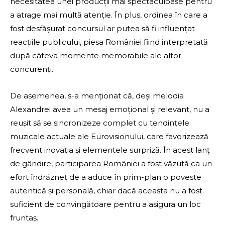
necesitatea unei producții mai spectaculoase pentru
a atrage mai multă atenție. În plus, ordinea în care a
fost desfășurat concursul ar putea să fi influențat
reacțiile publicului, piesa României fiind interpretată
după câteva momente memorabile ale altor
concurenți.
De asemenea, s-a menționat că, deși melodia
Alexandrei avea un mesaj emoțional și relevant, nu a
reușit să se sincronizeze complet cu tendințele
muzicale actuale ale Eurovisionului, care favorizează
frecvent inovația și elementele surpriză. În acest lanț
de gândire, participarea României a fost văzută ca un
efort îndrăzneț de a aduce în prim-plan o poveste
autentică și personală, chiar dacă aceasta nu a fost
suficient de convingătoare pentru a asigura un loc
fruntaș.