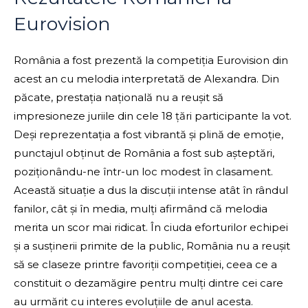
Eurovision
România a fost prezentă la competiția Eurovision din
acest an cu melodia interpretată de Alexandra. Din
păcate, prestația națională nu a reușit să
impresioneze juriile din cele 18 țări participante la vot.
Deși reprezentația a fost vibrantă și plină de emoție,
punctajul obținut de România a fost sub așteptări,
poziționându-ne într-un loc modest în clasament.
Această situație a dus la discuții intense atât în rândul
fanilor, cât și în media, mulți afirmând că melodia
merita un scor mai ridicat. În ciuda eforturilor echipei
și a susținerii primite de la public, România nu a reușit
să se claseze printre favoriții competiției, ceea ce a
constituit o dezamăgire pentru mulți dintre cei care
au urmărit cu interes evoluțiile de anul acesta.