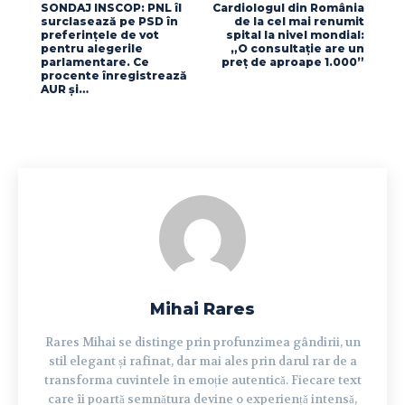
SONDAJ INSCOP: PNL îl
Cardiologul din România
surclasează pe PSD în
de la cel mai renumit
preferințele de vot
spital la nivel mondial:
pentru alegerile
„O consultație are un
parlamentare. Ce
preț de aproape 1.000”
procente înregistrează
AUR și…
Mihai Rares
Rares Mihai se distinge prin profunzimea gândirii, un
stil elegant și rafinat, dar mai ales prin darul rar de a
transforma cuvintele în emoție autentică. Fiecare text
care îi poartă semnătura devine o experiență intensă,