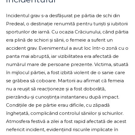
Incidentul grav s-a desfășurat pe pârtia de schi din
Predeal, o destinație renumită pentru turiști și iubitorii
sporturilor de iarnă. Cu ocazia Crăciunului, când pârtia
era plină de schiori și sănii, o femeie a suferit un
accident grav. Evenimentul a avut loc într-o zonă cu o
panta mai abruptă, iar vizibilitatea era afectată de
numărul mare de persoane prezente. Victima, situată
în mijlocul pârtiei, a fost izbită violent de o sanie care
se grăbea să coboare. Martorii au afirmat că femeia
nu a reușit să reacționeze și a fost doborâtă,
pierzându-și cunoștința instantaneu după impact.
Condițiile de pe pârtie erau dificile, cu zăpadă
înghețată, complicând controlul săniilor și schiurilor.
Atmosfera festivă a zilei a fost rapid afectată de acest
nefericit incident, evidențiind riscurile implicate în