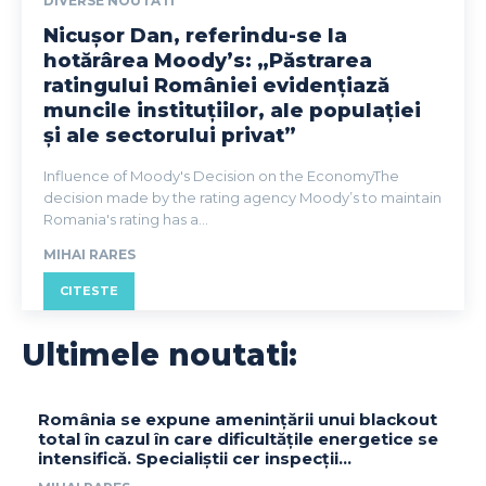
DIVERSE NOUTATI
Nicușor Dan, referindu-se la
hotărârea Moody’s: „Păstrarea
ratingului României evidențiază
muncile instituțiilor, ale populației
și ale sectorului privat”
Influence of Moody's Decision on the EconomyThe
decision made by the rating agency Moody’s to maintain
Romania's rating has a...
MIHAI RARES
CITESTE
Ultimele noutati:
România se expune amenințării unui blackout
total în cazul în care dificultățile energetice se
intensifică. Specialiștii cer inspecții…