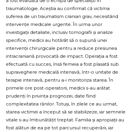
a fost evaluată de o echipă de specialiști în
traumatologie. Aceștia au confirmat că victima
suferea de un traumatism cranian grav, necesitând
intervențe medicale urgente. În urma unor
investigații detaliate, inclusiv tomografii și analize
specifice, medicii au hotărât să o supună unei
intervenții chirurgicale pentru a reduce presiunea
intracraniană provocată de impact. Operația a fost
efectuată cu succes, însă femeia a fost plasată sub
supraveghere medicală intensivă, într-o unitate de
terapie intensivă, pentru a-i monitoriza starea. În
primele ore post-operatorii, medicii s-au arătat
prudenți în privința prognozei, date fiind
complexitatea rănilor. Totuși, în zilele ce au urmat,
starea victimei a început să se stabilizeze, iar semnele
vitale s-au îmbunătățit treptat. Familia și apropiații au
fost alături de ea pe tot parcursul recuperării, iar