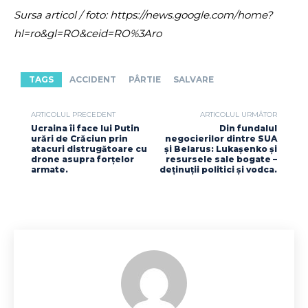
Sursa articol / foto: https://news.google.com/home?
hl=ro&gl=RO&ceid=RO%3Aro
TAGS
ACCIDENT
PÂRTIE
SALVARE
ARTICOLUL PRECEDENT
ARTICOLUL URMĂTOR
Ucraina îi face lui Putin
Din fundalul
urări de Crăciun prin
negocierilor dintre SUA
atacuri distrugătoare cu
și Belarus: Lukașenko și
drone asupra forțelor
resursele sale bogate –
armate.
deținuții politici și vodca.