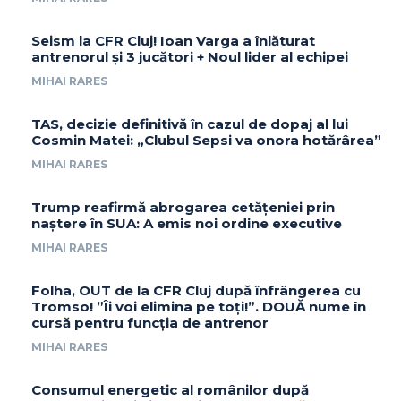
Seism la CFR Cluj! Ioan Varga a înlăturat
antrenorul și 3 jucători + Noul lider al echipei
MIHAI RARES
TAS, decizie definitivă în cazul de dopaj al lui
Cosmin Matei: „Clubul Sepsi va onora hotărârea”
MIHAI RARES
Trump reafirmă abrogarea cetățeniei prin
naștere în SUA: A emis noi ordine executive
MIHAI RARES
Folha, OUT de la CFR Cluj după înfrângerea cu
Tromso! ”Îi voi elimina pe toți!”. DOUĂ nume în
cursă pentru funcția de antrenor
MIHAI RARES
Consumul energetic al românilor după