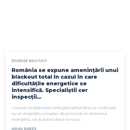
DIVERSE NOUTATI
România se expune amenințării unui
blackout total în cazul în care
dificultățile energetice se
intensifică. Specialiștii cer
inspecții…
Cauzele problemelor energeticeRomânia se confruntă
cu un ansamblu complex de provocări în domeniul
energetic, ce ar putea duce la riscul...
MIHAI RARES