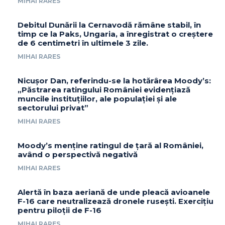
MIHAI RARES
Debitul Dunării la Cernavodă rămâne stabil, în
timp ce la Paks, Ungaria, a înregistrat o creștere
de 6 centimetri în ultimele 3 zile.
MIHAI RARES
Nicușor Dan, referindu-se la hotărârea Moody’s:
„Păstrarea ratingului României evidențiază
muncile instituțiilor, ale populației și ale
sectorului privat”
MIHAI RARES
Moody’s menține ratingul de țară al României,
având o perspectivă negativă
MIHAI RARES
Alertă în baza aeriană de unde pleacă avioanele
F-16 care neutralizează dronele rusești. Exercițiu
pentru piloții de F-16
MIHAI RARES