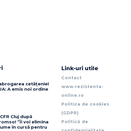
ri
Link-uri utile
Contact
abrogarea cetățeniei
www.rezistenta-
UA: A emis noi ordine
online.ro
Politica de cookies
(GDPR)
 CFR Cluj după
omso! ”Îi voi elimina
Politică de
nume în cursă pentru
confidențialitate