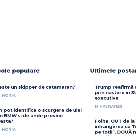
cole populare
Ultimele posta
este un skipper de catamaran?
Trump reafirmă 
prin naștere în S
 HORIA
executive
MIHAI RARES
 pot identifica o scurgere de ulei
un BMW și de unde provine
asta?
Folha, OUT de la
înfrângerea cu Tr
 HORIA
pe toți!”. DOUĂ 