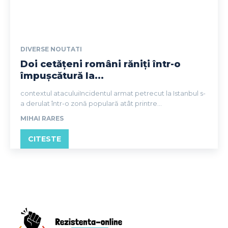
DIVERSE NOUTATI
Doi cetățeni români răniți într-o
împușcătură la...
contextul ataculuiIncidentul armat petrecut la Istanbul s-
a derulat într-o zonă populară atât printre...
MIHAI RARES
CITESTE