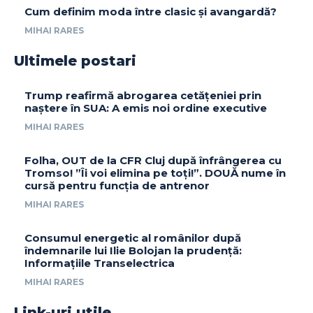
Cum definim moda între clasic și avangardă?
MIHAI RARES
Ultimele postari
Trump reafirmă abrogarea cetățeniei prin
naștere în SUA: A emis noi ordine executive
MIHAI RARES
Folha, OUT de la CFR Cluj după înfrângerea cu
Tromso! ”Îi voi elimina pe toți!”. DOUĂ nume în
cursă pentru funcția de antrenor
MIHAI RARES
Consumul energetic al românilor după
îndemnarile lui Ilie Bolojan la prudență:
Informațiile Transelectrica
MIHAI RARES
Link-uri utile