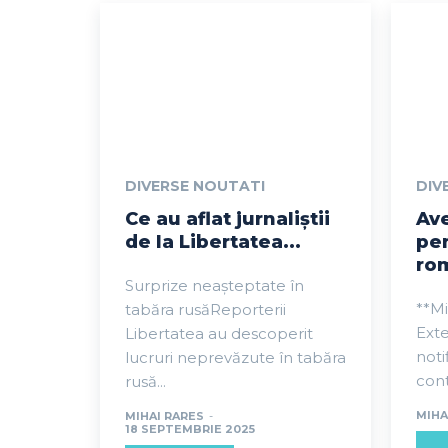
DIVERSE NOUTATI
DIV
Ce au aflat jurnaliștii
Av
de la Libertatea...
pen
rom
Surprize neașteptate în
**Mi
tabăra rusăReporterii
Ext
Libertatea au descoperit
noti
lucruri neprevăzute în tabăra
cont
rusă...
MIHA
MIHAI RARES
-
18 SEPTEMBRIE 2025