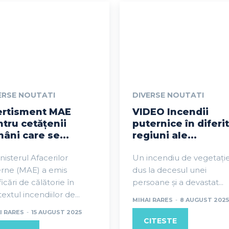
ERSE NOUTATI
DIVERSE NOUTATI
ertisment MAE
VIDEO Incendii
tru cetățenii
puternice în diferi
âni care se...
regiuni ale...
nisterul Afacerilor
Un incendiu de vegetați
erne (MAE) a emis
dus la decesul unei
ficări de călătorie în
persoane și a devastat...
extul incendiilor de...
MIHAI RARES
-
8 AUGUST 2025
I RARES
-
15 AUGUST 2025
CITESTE