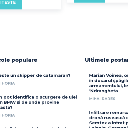
ITESTE
cole populare
Ultimele posta
este un skipper de catamaran?
Marian Voinea, o
în dosarul șpăgil
 HORIA
armamentului, le
‘Ndrangheta
 pot identifica o scurgere de ulei
MIHAI RARES
un BMW și de unde provine
asta?
Infiltrare remarc
 HORIA
dronă rusească d
Semtex a intrat 
Leipzig, German