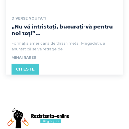
DIVERSE NOUTATI
„Nu vă întristați, bucurați-vă pentru
noi toți”...
Formația americană de thrash metal, Megadeth, a
anunțat că se va retrage de...
MIHAI RARES
CITESTE