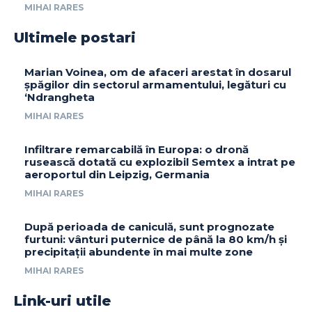
MIHAI RARES
Ultimele postari
Marian Voinea, om de afaceri arestat în dosarul
șpăgilor din sectorul armamentului, legături cu
‘Ndrangheta
MIHAI RARES
Infiltrare remarcabilă în Europa: o dronă
rusească dotată cu explozibil Semtex a intrat pe
aeroportul din Leipzig, Germania
MIHAI RARES
După perioada de caniculă, sunt prognozate
furtuni: vânturi puternice de până la 80 km/h și
precipitații abundente în mai multe zone
MIHAI RARES
Link-uri utile