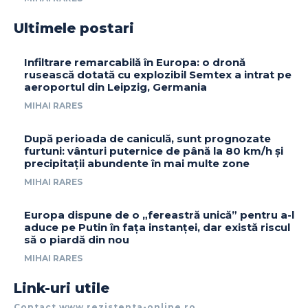
Ultimele postari
Infiltrare remarcabilă în Europa: o dronă
rusească dotată cu explozibil Semtex a intrat pe
aeroportul din Leipzig, Germania
MIHAI RARES
După perioada de caniculă, sunt prognozate
furtuni: vânturi puternice de până la 80 km/h și
precipitații abundente în mai multe zone
MIHAI RARES
Europa dispune de o „fereastră unică” pentru a-l
aduce pe Putin în fața instanței, dar există riscul
să o piardă din nou
MIHAI RARES
Link-uri utile
Contact www.rezistenta-online.ro