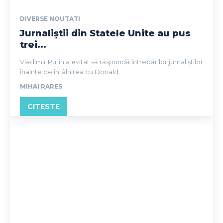
DIVERSE NOUTATI
Jurnaliștii din Statele Unite au pus
trei...
Vladimir Putin a evitat să răspundă întrebărilor jurnaliștilor
înainte de întâlnirea cu Donald...
MIHAI RARES
CITESTE