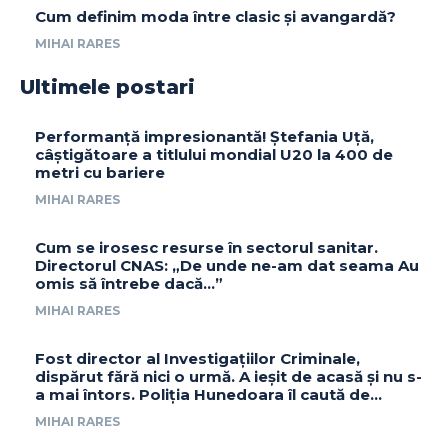
Cum definim moda între clasic și avangardă?
MIHAI RARES
Ultimele postari
Performanță impresionantă! Ștefania Uță,
câștigătoare a titlului mondial U20 la 400 de
metri cu bariere
MIHAI RARES
Cum se irosesc resurse în sectorul sanitar.
Directorul CNAS: „De unde ne-am dat seama Au
omis să întrebe dacă…”
MIHAI RARES
Fost director al Investigațiilor Criminale,
dispărut fără nici o urmă. A ieșit de acasă și nu s-
a mai întors. Poliția Hunedoara îl caută de...
MIHAI RARES