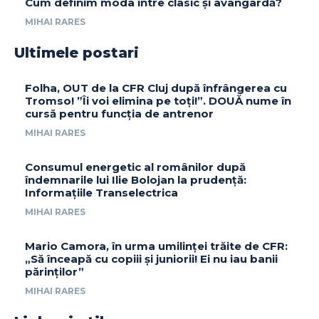
Cum definim moda între clasic și avangardă?
MIHAI RARES
Ultimele postari
Folha, OUT de la CFR Cluj după înfrângerea cu
Tromso! ”Îi voi elimina pe toți!”. DOUĂ nume în
cursă pentru funcția de antrenor
MIHAI RARES
Consumul energetic al românilor după
îndemnarile lui Ilie Bolojan la prudență:
Informațiile Transelectrica
MIHAI RARES
Mario Camora, în urma umilinței trăite de CFR:
„Să înceapă cu copiii și juniorii! Ei nu iau banii
părinților”
MIHAI RARES