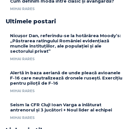
Cum definim moda între clasic și avangardă?
MIHAI RARES
Ultimele postari
Nicușor Dan, referindu-se la hotărârea Moody’s:
„Păstrarea ratingului României evidențiază
muncile instituțiilor, ale populației și ale
sectorului privat”
MIHAI RARES
Alertă în baza aeriană de unde pleacă avioanele
F-16 care neutralizează dronele rusești. Exercițiu
pentru piloții de F-16
MIHAI RARES
Seism la CFR Cluj! Ioan Varga a înlăturat
antrenorul și 3 jucători + Noul lider al echipei
MIHAI RARES