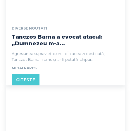
DIVERSE NOUTATI
Tanczos Barna a evocat atacul:
„Dumnezeu m-a...
Agresiunea supraviețuitorului În acea zi destinată,
Tanczos Barna nici nu și-ar fi putut închipui...
MIHAI RARES
CITESTE