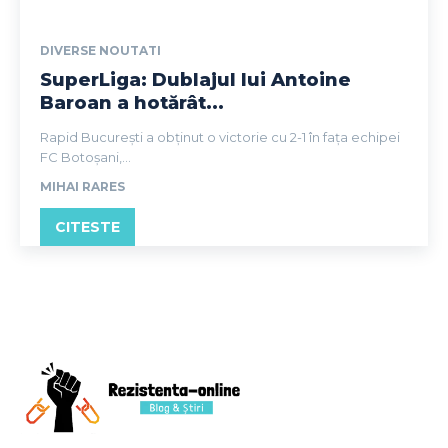
DIVERSE NOUTATI
SuperLiga: Dublajul lui Antoine
Baroan a hotărât...
Rapid București a obținut o victorie cu 2-1 în fața echipei
FC Botoșani,...
MIHAI RARES
CITESTE