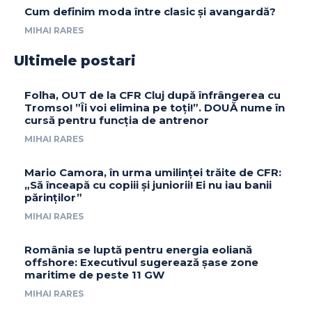
Cum definim moda între clasic și avangardă?
MIHAI RARES
Ultimele postari
Folha, OUT de la CFR Cluj după înfrângerea cu
Tromso! ”Îi voi elimina pe toți!”. DOUĂ nume în
cursă pentru funcția de antrenor
MIHAI RARES
Mario Camora, în urma umilinței trăite de CFR:
„Să înceapă cu copiii și juniorii! Ei nu iau banii
părinților”
MIHAI RARES
România se luptă pentru energia eoliană
offshore: Executivul sugerează șase zone
maritime de peste 11 GW
MIHAI RARES