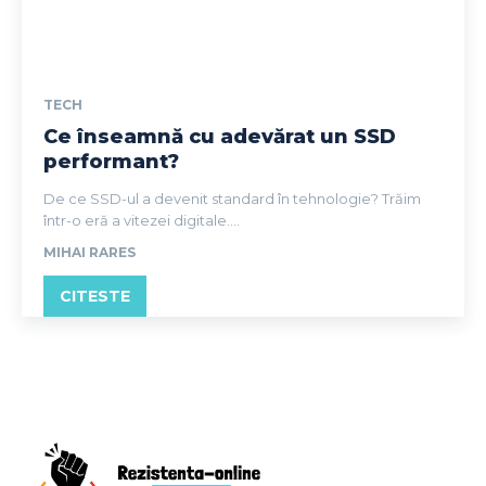
TECH
Ce înseamnă cu adevărat un SSD
performant?
De ce SSD-ul a devenit standard în tehnologie? Trăim
într-o eră a vitezei digitale....
MIHAI RARES
CITESTE