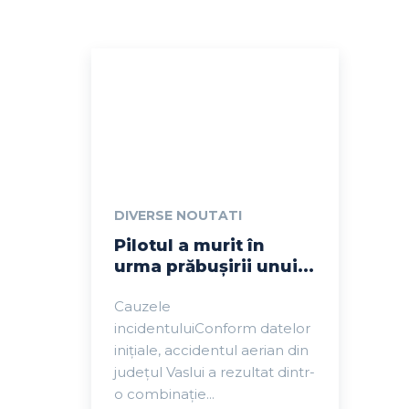
DIVERSE NOUTATI
Pilotul a murit în
urma prăbușirii unui...
Cauzele
incidentuluiConform datelor
inițiale, accidentul aerian din
județul Vaslui a rezultat dintr-
o combinație...