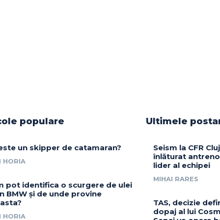
cole populare
Ultimele posta
este un skipper de catamaran?
Seism la CFR Cluj
înlăturat antrenor
 HORIA
lider al echipei
MIHAI RARES
 pot identifica o scurgere de ulei
un BMW și de unde provine
asta?
TAS, decizie defin
dopaj al lui Cosm
 HORIA