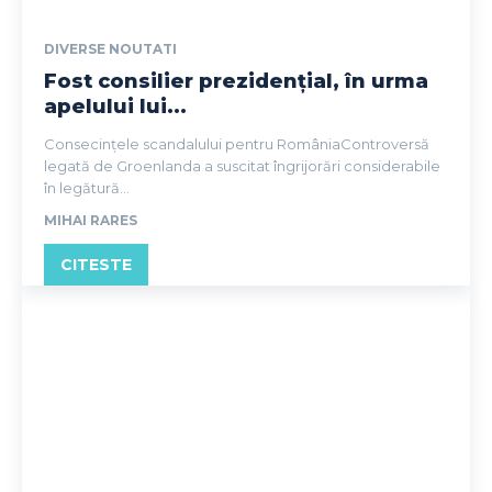
DIVERSE NOUTATI
Fost consilier prezidențial, în urma
apelului lui...
Consecințele scandalului pentru RomâniaControversă
legată de Groenlanda a suscitat îngrijorări considerabile
în legătură...
MIHAI RARES
CITESTE