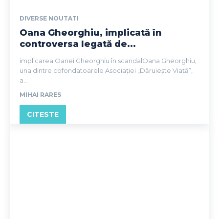
DIVERSE NOUTATI
Oana Gheorghiu, implicată în
controversa legată de...
implicarea Oanei Gheorghiu în scandalOana Gheorghiu,
una dintre cofondatoarele Asociației „Dăruiește Viață”,
a...
MIHAI RARES
CITESTE