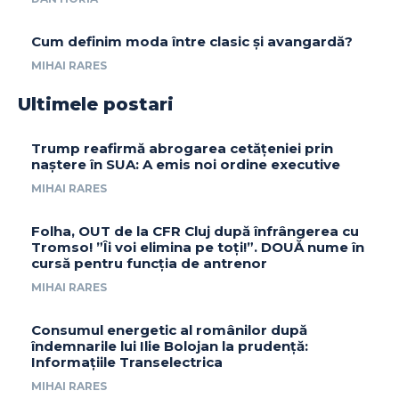
Cum definim moda între clasic și avangardă?
MIHAI RARES
Ultimele postari
Trump reafirmă abrogarea cetățeniei prin
naștere în SUA: A emis noi ordine executive
MIHAI RARES
Folha, OUT de la CFR Cluj după înfrângerea cu
Tromso! ”Îi voi elimina pe toți!”. DOUĂ nume în
cursă pentru funcția de antrenor
MIHAI RARES
Consumul energetic al românilor după
îndemnarile lui Ilie Bolojan la prudență:
Informațiile Transelectrica
MIHAI RARES