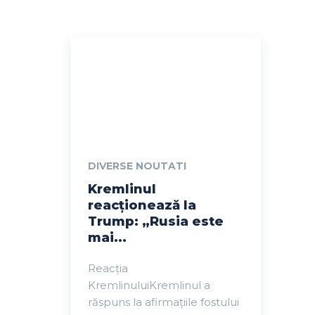
DIVERSE NOUTATI
Kremlinul
reacționează la
Trump: „Rusia este
mai...
Reacția
KremlinuluiKremlinul a
răspuns la afirmațiile fostului