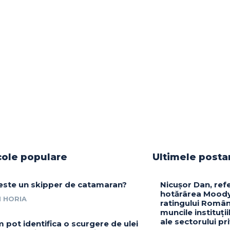
cole populare
Ultimele posta
este un skipper de catamaran?
Nicușor Dan, ref
hotărârea Moody
 HORIA
ratingului Român
muncile instituții
ale sectorului pr
 pot identifica o scurgere de ulei