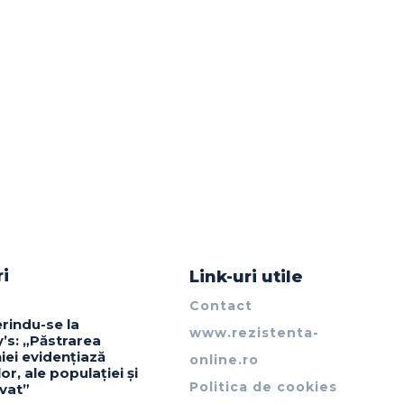
ri
Link-uri utile
Contact
erindu-se la
www.rezistenta-
’s: „Păstrarea
iei evidențiază
online.ro
lor, ale populației și
Politica de cookies
ivat”