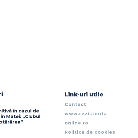
ri
Link-uri utile
Contact
itivă în cazul de
www.rezistenta-
in Matei: „Clubul
otărârea”
online.ro
Politica de cookies