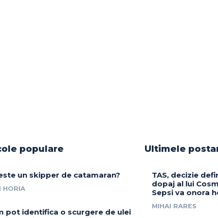
cole populare
Ultimele posta
este un skipper de catamaran?
TAS, decizie defin
dopaj al lui Cosm
 HORIA
Sepsi va onora h
MIHAI RARES
 pot identifica o scurgere de ulei