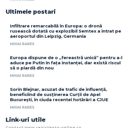
Ultimele postari
Infiltrare remarcabilă în Europa: o dronă
rusească dotată cu explozibil Semtex a intrat pe
aeroportul din Leipzig, Germania
MIHAI RARES
Europa dispune de o „fereastră unică” pentru a-l
aduce pe Putin în fața instanței, dar există riscul
să o piardă din nou
MIHAI RARES
Sorin Blejnar, acuzat de trafic de influență,
beneficiind de susținerea Curții de Apel
București, în ciuda recentei hotărâri a CJUE
MIHAI RARES
Link-uri utile
Contact www.rezistenta-online.ro