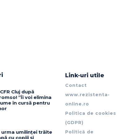
ri
Link-uri utile
Contact
 CFR Cluj după
www.rezistenta-
omso! ”Îi voi elimina
nume în cursă pentru
online.ro
nor
Politica de cookies
(GDPR)
 urma umilinței trăite
Politică de
pă cu copiii și