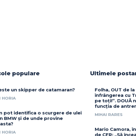
cole populare
Ultimele posta
este un skipper de catamaran?
Folha, OUT de la
înfrângerea cu Tr
 HORIA
pe toți!”. DOUĂ 
funcția de antre
 pot identifica o scurgere de ulei
MIHAI RARES
un BMW și de unde provine
asta?
Mario Camora, în
 HORIA
de CFR: „Să încea