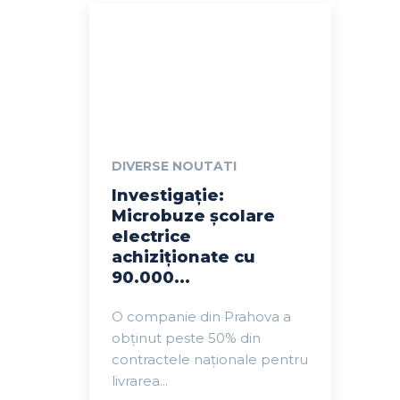
DIVERSE NOUTATI
Investigație:
Microbuze școlare
electrice
achiziționate cu
90.000...
O companie din Prahova a
obținut peste 50% din
contractele naționale pentru
livrarea...