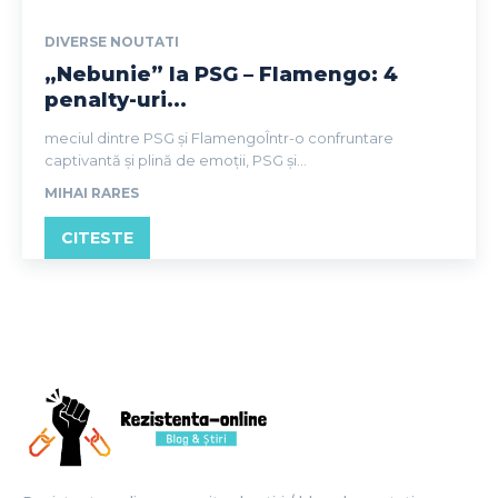
DIVERSE NOUTATI
„Nebunie” la PSG – Flamengo: 4
penalty-uri...
meciul dintre PSG și FlamengoÎntr-o confruntare
captivantă și plină de emoții, PSG și...
MIHAI RARES
CITESTE