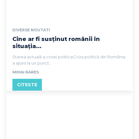
DIVERSE NOUTATI
Cine ar fi susținut românii în
situația...
Starea actuală a crizei politiceCriza politică din România
a ajuns la un punct...
MIHAI RARES
CITESTE