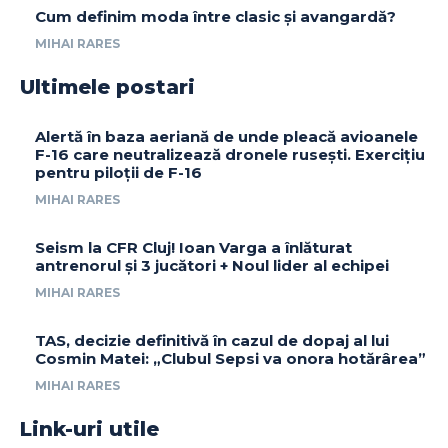
Cum definim moda între clasic și avangardă?
MIHAI RARES
Ultimele postari
Alertă în baza aeriană de unde pleacă avioanele
F-16 care neutralizează dronele rusești. Exercițiu
pentru piloții de F-16
MIHAI RARES
Seism la CFR Cluj! Ioan Varga a înlăturat
antrenorul și 3 jucători + Noul lider al echipei
MIHAI RARES
TAS, decizie definitivă în cazul de dopaj al lui
Cosmin Matei: „Clubul Sepsi va onora hotărârea”
MIHAI RARES
Link-uri utile