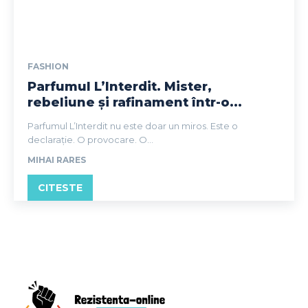
FASHION
Parfumul L’Interdit. Mister,
rebeliune și rafinament într-o...
Parfumul L’Interdit nu este doar un miros. Este o
declarație. O provocare. O...
MIHAI RARES
CITESTE