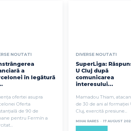
ERSE NOUTATI
DIVERSE NOUTATI
nstrângerea
SuperLiga: Răspun
anciară a
U Cluj după
celonei în legătură
comunicarea
..
interesului...
uența ofertei asupra
Mamadou Thiam, atacan
elonei Oferta
de 30 de ani al formației
tanțială de 90 de
Cluj, exercită presiune...
ioane pentru Fermín a
MIHAI RARES
-
17 AUGUST 202
itat...