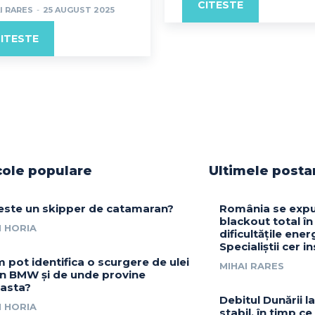
CITESTE
I RARES
-
25 AUGUST 2025
ITESTE
cole populare
Ultimele posta
este un skipper de catamaran?
România se expu
blackout total în
 HORIA
dificultățile ener
Specialiștii cer i
 pot identifica o scurgere de ulei
MIHAI RARES
un BMW și de unde provine
asta?
Debitul Dunării 
 HORIA
stabil, în timp ce