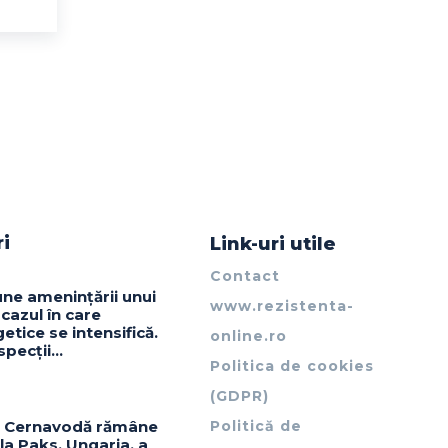
ri
Link-uri utile
Contact
ne amenințării unui
www.rezistenta-
 cazul în care
getice se intensifică.
online.ro
nspecții…
Politica de cookies
(GDPR)
la Cernavodă rămâne
Politică de
 la Paks, Ungaria, a