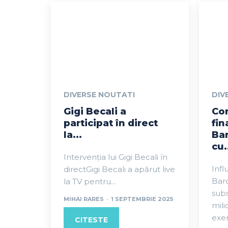
DIVERSE NOUTATI
DIV
Gigi Becali a
Co
participat în direct
fin
la...
Bar
cu.
Intervenția lui Gigi Becali în
Infl
directGigi Becali a apărut live
Barc
la TV pentru...
subs
MIHAI RARES
-
1 SEPTEMBRIE 2025
mil
exerc
CITESTE