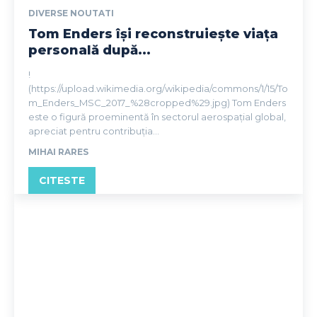
DIVERSE NOUTATI
Tom Enders își reconstruiește viața
personală după...
!
(https://upload.wikimedia.org/wikipedia/commons/1/15/To
m_Enders_MSC_2017_%28cropped%29.jpg) Tom Enders
este o figură proeminentă în sectorul aerospațial global,
apreciat pentru contribuția...
MIHAI RARES
CITESTE