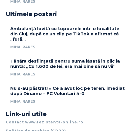
MIHAI RARES
Ultimele postari
Ambulanță lovită cu topoarele într-o localitate
din Cluj, după ce un clip pe TikTok a afirmat că
„fură…
MIHAI RARES
Tânăra desființată pentru suma lăsată în plic la
nuntă: „Cu 1.600 de lei, era mai bine să nu vii”
MIHAI RARES
Nu s-au păstrat! » Ce a avut loc pe teren, imediat
după Dinamo – FC Voluntari 4-0
MIHAI RARES
Link-uri utile
Contact www.rezistenta-online.ro
Politica de cookies (GDPR)