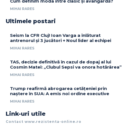
Cum definim moda între clasic și avangardă?
MIHAI RARES
Ultimele postari
Seism la CFR Cluj! Ioan Varga a înlăturat
antrenorul și 3 jucători + Noul lider al echipei
MIHAI RARES
TAS, decizie definitivă în cazul de dopaj al lui
Cosmin Matei: „Clubul Sepsi va onora hotărârea”
MIHAI RARES
Trump reafirmă abrogarea cetățeniei prin
naștere în SUA: A emis noi ordine executive
MIHAI RARES
Link-uri utile
Contact www.rezistenta-online.ro