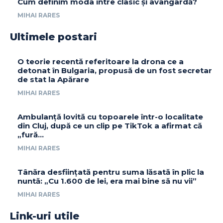
Cum definim moda între clasic și avangardă?
MIHAI RARES
Ultimele postari
O teorie recentă referitoare la drona ce a
detonat în Bulgaria, propusă de un fost secretar
de stat la Apărare
MIHAI RARES
Ambulanță lovită cu topoarele într-o localitate
din Cluj, după ce un clip pe TikTok a afirmat că
„fură…
MIHAI RARES
Tânăra desființată pentru suma lăsată în plic la
nuntă: „Cu 1.600 de lei, era mai bine să nu vii”
MIHAI RARES
Link-uri utile