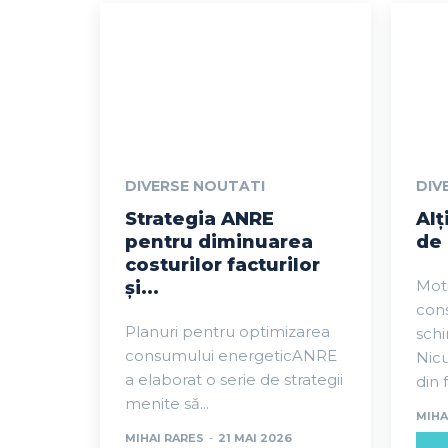
DIVERSE NOUTATI
DIV
Strategia ANRE
Alț
pentru diminuarea
de 
costurilor facturilor
Moti
și...
cons
Planuri pentru optimizarea
schi
consumului energeticANRE
Nicu
a elaborat o serie de strategii
din f
menite să...
MIHA
MIHAI RARES
-
21 MAI 2026