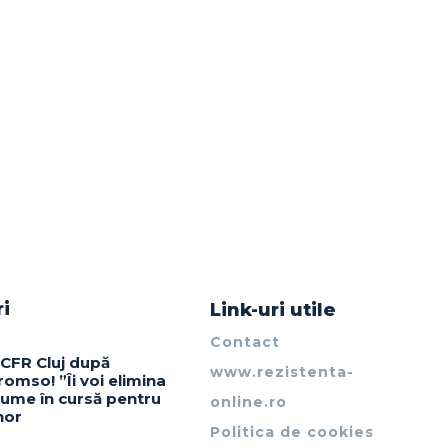
ri
Link-uri utile
Contact
 CFR Cluj după
www.rezistenta-
omso! ”Îi voi elimina
nume în cursă pentru
online.ro
nor
Politica de cookies