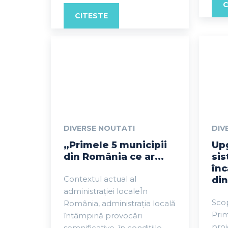
C
CITESTE
DIVERSE NOUTATI
DIV
„Primele 5 municipii
Up
din România ce ar...
sis
înc
Contextul actual al
din
administrației localeÎn
Scop
România, administrația locală
Prim
întâmpină provocări
pro
semnificative, în condițiile...