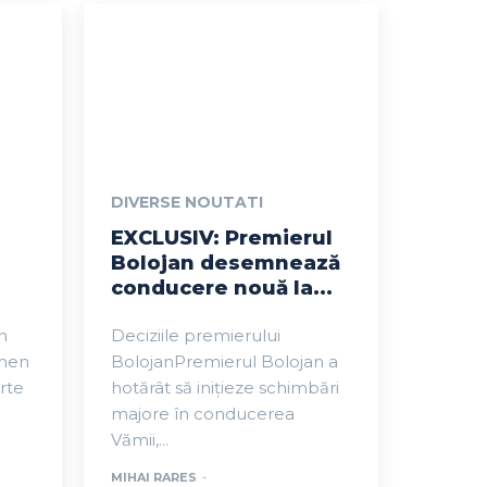
DIVERSE NOUTATI
EXCLUSIV: Premierul
Bolojan desemnează
conducere nouă la...
n
Deciziile premierului
emen
BolojanPremierul Bolojan a
rte
hotărât să inițieze schimbări
majore în conducerea
Vămii,...
MIHAI RARES
-