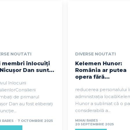
ERSE NOUTATI
DIVERSE NOUTATI
i membri înlocuiți
Kelemen Hunor:
Nicușor Dan sunt...
România ar putea
opera fără...
vul înlocuirii
reducerea personalului î
ilierilorConsilierii
administrația localăKel
mbați de primarul
Hunor a subliniat că o pa
șor Dan au fost eliberați
considerabilă a...
uncție...
MIHAI RARES
-
I RARES
-
7 OCTOMBRIE 2025
20 SEPTEMBRIE 2025