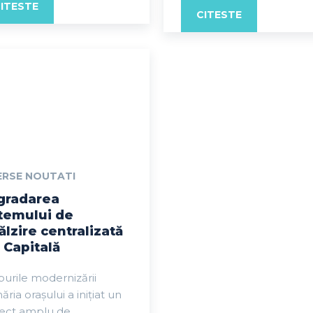
ITESTE
CITESTE
ERSE NOUTATI
gradarea
temului de
ălzire centralizată
 Capitală
urile modernizării
ăria orașului a inițiat un
iect amplu de