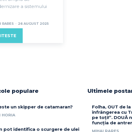
rnizare a sistemului
I RARES
-
26 AUGUST 2025
ITESTE
cole populare
Ultimele posta
este un skipper de catamaran?
Folha, OUT de la
înfrângerea cu Tr
 HORIA
pe toți!”. DOUĂ 
funcția de antre
 pot identifica o scurgere de ulei
MIHAI RARES