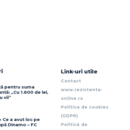
ri
Link-uri utile
Contact
ată pentru suma
www.rezistenta-
nuntă: „Cu 1.600 de lei,
u vii”
online.ro
Politica de cookies
(GDPR)
» Ce a avut loc pe
upă Dinamo – FC
Politică de