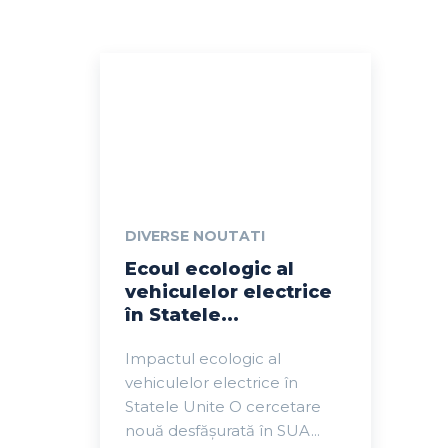
DIVERSE NOUTATI
Ecoul ecologic al
vehiculelor electrice
în Statele...
Impactul ecologic al
vehiculelor electrice în
Statele Unite O cercetare
nouă desfășurată în SUA...