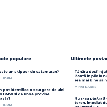
cole populare
Ultimele posta
este un skipper de catamaran?
Tânăra desființ
lăsată în plic la 
 HORIA
era mai bine să n
MIHAI RARES
 pot identifica o scurgere de ulei
un BMW și de unde provine
asta?
Nu s-au păstrat! 
teren, imediat d
 HORIA
Voluntari 4-0