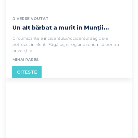
DIVERSE NOUTATI
Un alt bărbat a murit în Munții...
Circumstanțele incidentuluiAccidentul tragic s-a
petrecut în Munții Făgăraș, o regiune renumită pentru
priveliștile...
MIHAI RARES
CITESTE