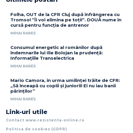
Folha, OUT de la CFR Cluj după înfrângerea cu
Tromso! ”Îi voi elimina pe toți!”. DOUĂ nume în
cursă pentru funcția de antrenor
MIHAI RARES
Consumul energetic al românilor după
îndemnarile lui Ilie Bolojan la prudență:
Informațiile Transelectrica
MIHAI RARES
Mario Camora, în urma umilinței trăite de CFR:
„Să înceapă cu copiii și juniorii! Ei nu iau banii
părinților”
MIHAI RARES
Link-uri utile
Contact www.rezistenta-online.ro
Politica de cookies (GDPR)