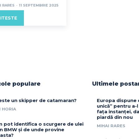
I RARES
-
11 SEPTEMBRIE 2025
ITESTE
cole populare
Ultimele posta
este un skipper de catamaran?
Europa dispune 
unică” pentru a-l
 HORIA
fața instanței, da
piardă din nou
 pot identifica o scurgere de ulei
MIHAI RARES
un BMW și de unde provine
asta?