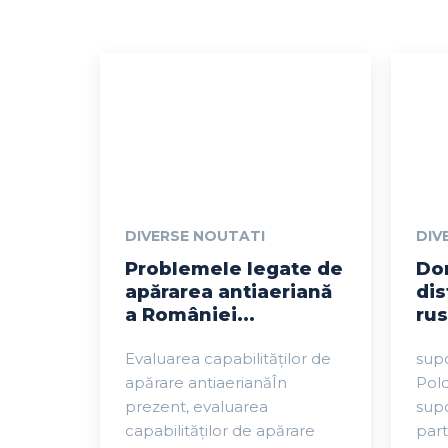
DIVERSE NOUTATI
DIV
Problemele legate de
Do
apărarea antiaeriană
dis
a României...
rus
Evaluarea capabilităților de
sup
apărare antiaerianăÎn
Polo
prezent, evaluarea
supo
capabilităților de apărare
parte