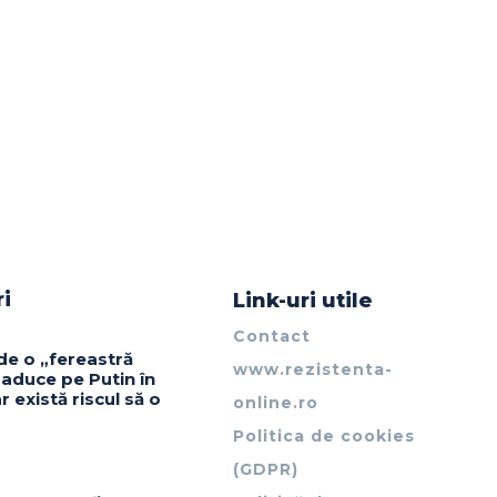
ri
Link-uri utile
Contact
de o „fereastră
www.rezistenta-
 aduce pe Putin în
r există riscul să o
online.ro
Politica de cookies
(GDPR)