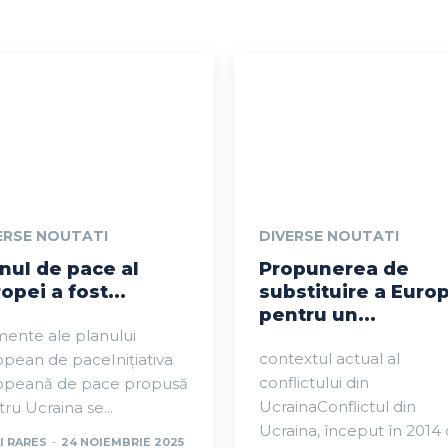
ERSE NOUTATI
DIVERSE NOUTATI
nul de pace al
Propunerea de
opei a fost...
substituire a Euro
pentru un...
ente ale planului
contextul actual al
pean de paceInițiativa
conflictului din
opeană de pace propusă
UcrainaConflictul din
ru Ucraina se...
Ucraina, început în 2014
I RARES
-
24 NOIEMBRIE 2025