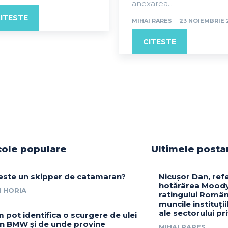
anexarea...
ITESTE
MIHAI RARES
-
23 NOIEMBRIE 
CITESTE
cole populare
Ultimele posta
este un skipper de catamaran?
Nicușor Dan, ref
hotărârea Moody
 HORIA
ratingului Român
muncile instituții
ale sectorului pr
 pot identifica o scurgere de ulei
un BMW și de unde provine
MIHAI RARES