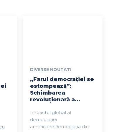
DIVERSE NOUTATI
„Farul democrației se
pei
estompează”:
Schimbarea
revoluționară a...
Impactul global al
democrației
americaneDemocrația din
 cu