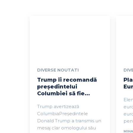
DIVERSE NOUTATI
DIV
Trump îi recomandă
Pla
președintelui
Eur
Columbiei să fie...
Elem
Trump avertizează
euro
ColumbiaPreședintele
eur
Donald Trump a transmis un
pent
mesaj clar omologului său
MIHA