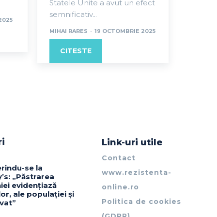
Statele Unite a avut un efect
semnificativ...
2025
MIHAI RARES
-
19 OCTOMBRIE 2025
CITESTE
ri
Link-uri utile
Contact
erindu-se la
www.rezistenta-
’s: „Păstrarea
iei evidențiază
online.ro
lor, ale populației și
Politica de cookies
ivat”
(GDPR)