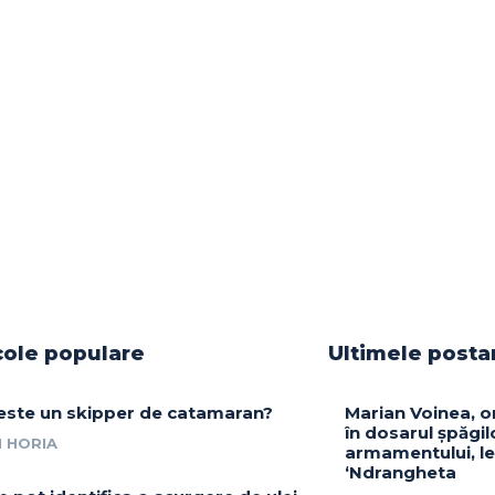
cole populare
Ultimele posta
este un skipper de catamaran?
Marian Voinea, o
în dosarul șpăgil
 HORIA
armamentului, le
‘Ndrangheta