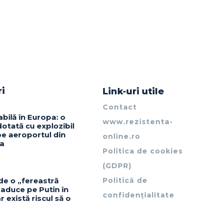
ri
Link-uri utile
Contact
abilă în Europa: o
www.rezistenta-
otată cu explozibil
pe aeroportul din
online.ro
ia
Politica de cookies
(GDPR)
de o „fereastră
Politică de
 aduce pe Putin în
confidențialitate
r există riscul să o