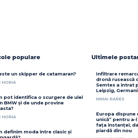
cole populare
Ultimele posta
este un skipper de catamaran?
Infiltrare remarc
dronă rusească d
 HORIA
Semtex a intrat 
Leipzig, German
 pot identifica o scurgere de ulei
MIHAI RARES
un BMW și de unde provine
asta?
Europa dispune 
 HORIA
unică” pentru a-l
fața instanței, da
piardă din nou
 definim moda între clasic și
ngardă?