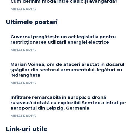
Cum definim moda între clasic și avangardă?
MIHAI RARES
Ultimele postari
Guvernul pregătește un act legislativ pentru
restricționarea utilizării energiei electrice
MIHAI RARES
Marian Voinea, om de afaceri arestat în dosarul
șpăgilor din sectorul armamentului, legături cu
‘Ndrangheta
MIHAI RARES
Infiltrare remarcabilă în Europa: o dronă
rusească dotată cu explozibil Semtex a intrat pe
aeroportul din Leipzig, Germania
MIHAI RARES
Link-uri utile