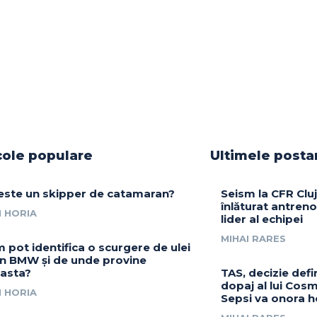
cole populare
Ultimele posta
este un skipper de catamaran?
Seism la CFR Cluj
înlăturat antrenor
 HORIA
lider al echipei
MIHAI RARES
 pot identifica o scurgere de ulei
un BMW și de unde provine
asta?
TAS, decizie defin
dopaj al lui Cosm
 HORIA
Sepsi va onora h