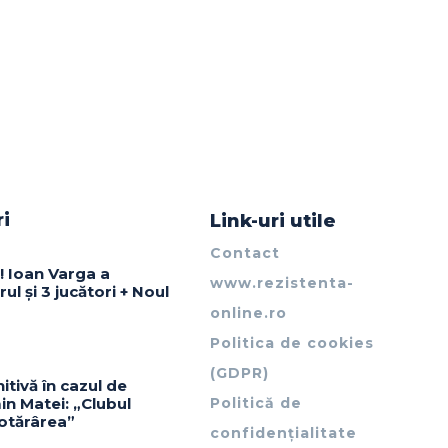
ri
Link-uri utile
Contact
! Ioan Varga a
www.rezistenta-
ul și 3 jucători + Noul
online.ro
Politica de cookies
(GDPR)
itivă în cazul de
in Matei: „Clubul
Politică de
otărârea”
confidențialitate