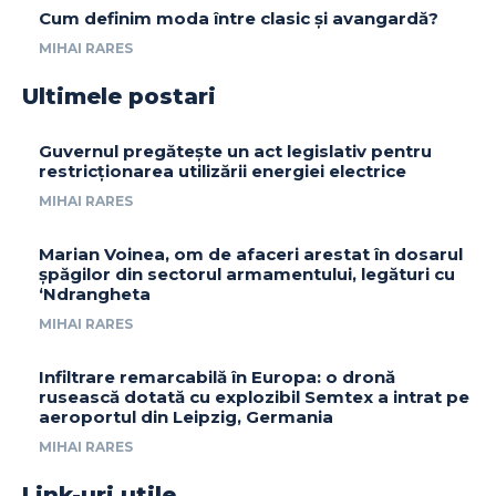
Cum definim moda între clasic și avangardă?
MIHAI RARES
Ultimele postari
Guvernul pregătește un act legislativ pentru
restricționarea utilizării energiei electrice
MIHAI RARES
Marian Voinea, om de afaceri arestat în dosarul
șpăgilor din sectorul armamentului, legături cu
‘Ndrangheta
MIHAI RARES
Infiltrare remarcabilă în Europa: o dronă
rusească dotată cu explozibil Semtex a intrat pe
aeroportul din Leipzig, Germania
MIHAI RARES
Link-uri utile