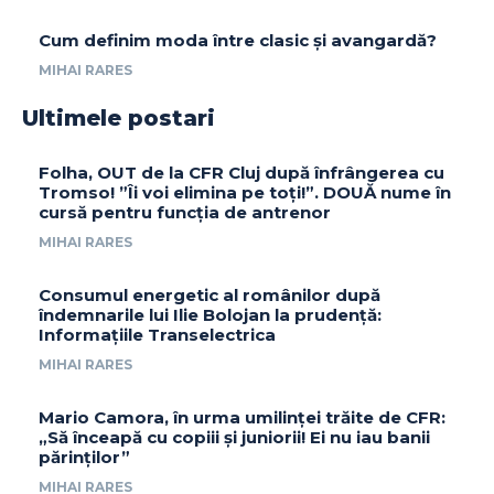
Cum definim moda între clasic și avangardă?
MIHAI RARES
Ultimele postari
Folha, OUT de la CFR Cluj după înfrângerea cu
Tromso! ”Îi voi elimina pe toți!”. DOUĂ nume în
cursă pentru funcția de antrenor
MIHAI RARES
Consumul energetic al românilor după
îndemnarile lui Ilie Bolojan la prudență:
Informațiile Transelectrica
MIHAI RARES
Mario Camora, în urma umilinței trăite de CFR:
„Să înceapă cu copiii și juniorii! Ei nu iau banii
părinților”
MIHAI RARES