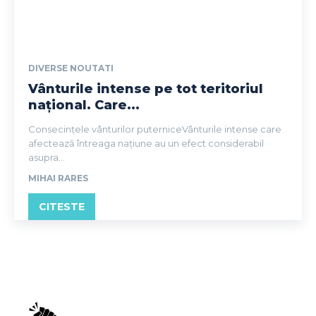
DIVERSE NOUTATI
Vânturile intense pe tot teritoriul
național. Care...
Consecințele vânturilor puterniceVânturile intense care
afectează întreaga națiune au un efect considerabil
asupra...
MIHAI RARES
CITESTE