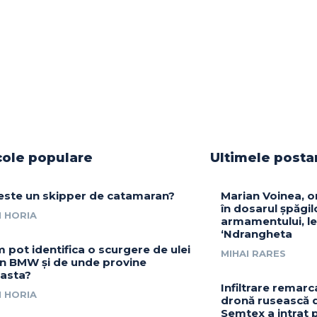
cole populare
Ultimele posta
este un skipper de catamaran?
Marian Voinea, o
în dosarul șpăgil
 HORIA
armamentului, le
‘Ndrangheta
 pot identifica o scurgere de ulei
MIHAI RARES
un BMW și de unde provine
asta?
Infiltrare remarc
 HORIA
dronă rusească d
Semtex a intrat 