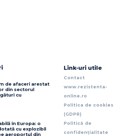
ri
Link-uri utile
Contact
m de afaceri arestat
www.rezistenta-
or din sectorul
gături cu
online.ro
Politica de cookies
(GDPR)
abilă în Europa: o
Politică de
otată cu explozibil
confidențialitate
pe aeroportul din