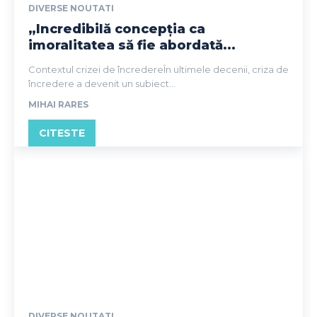
DIVERSE NOUTATI
„Incredibilă concepția ca
imoralitatea să fie abordată...
Contextul crizei de încredereÎn ultimele decenii, criza de
încredere a devenit un subiect...
MIHAI RARES
CITESTE
DIVERSE NOUTATI