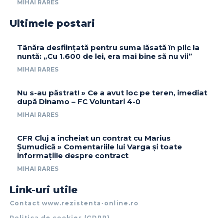
MIHAI RARES
Ultimele postari
Tânăra desființată pentru suma lăsată în plic la
nuntă: „Cu 1.600 de lei, era mai bine să nu vii”
MIHAI RARES
Nu s-au păstrat! » Ce a avut loc pe teren, imediat
după Dinamo – FC Voluntari 4-0
MIHAI RARES
CFR Cluj a încheiat un contrat cu Marius
Șumudică » Comentariile lui Varga și toate
informațiile despre contract
MIHAI RARES
Link-uri utile
Contact www.rezistenta-online.ro
Politica de cookies (GDPR)