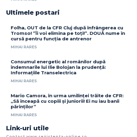
Ultimele postari
Folha, OUT de la CFR Cluj după înfrângerea cu
Tromso! ”Îi voi elimina pe toți!”. DOUĂ nume în
cursă pentru funcția de antrenor
MIHAI RARES
Consumul energetic al românilor după
îndemnarile lui Ilie Bolojan la prudență:
Informațiile Transelectrica
MIHAI RARES
Mario Camora, în urma umilinței trăite de CFR:
„Să înceapă cu copiii și juniorii! Ei nu iau banii
părinților”
MIHAI RARES
Link-uri utile
Contact www.rezistenta-online.ro