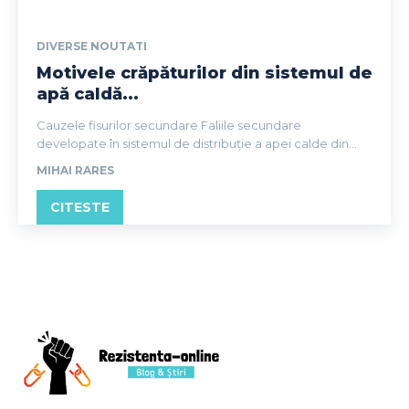
DIVERSE NOUTATI
Motivele crăpăturilor din sistemul de
apă caldă...
Cauzele fisurilor secundare Faliile secundare
developate în sistemul de distribuție a apei calde din...
MIHAI RARES
CITESTE