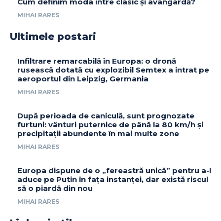
Cum definim moda între clasic și avangardă?
MIHAI RARES
Ultimele postari
Infiltrare remarcabilă în Europa: o dronă
rusească dotată cu explozibil Semtex a intrat pe
aeroportul din Leipzig, Germania
MIHAI RARES
După perioada de caniculă, sunt prognozate
furtuni: vânturi puternice de până la 80 km/h și
precipitații abundente în mai multe zone
MIHAI RARES
Europa dispune de o „fereastră unică” pentru a-l
aduce pe Putin în fața instanței, dar există riscul
să o piardă din nou
MIHAI RARES