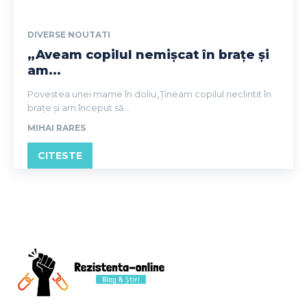
DIVERSE NOUTATI
„Aveam copilul nemișcat în brațe și
am...
Povestea unei mame în doliu„Țineam copilul neclintit în
brațe și am început să...
MIHAI RARES
CITESTE