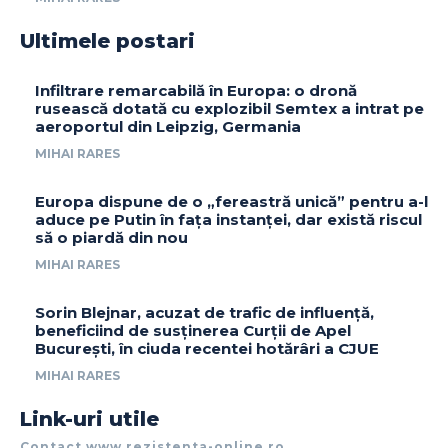
Ultimele postari
Infiltrare remarcabilă în Europa: o dronă
rusească dotată cu explozibil Semtex a intrat pe
aeroportul din Leipzig, Germania
MIHAI RARES
Europa dispune de o „fereastră unică” pentru a-l
aduce pe Putin în fața instanței, dar există riscul
să o piardă din nou
MIHAI RARES
Sorin Blejnar, acuzat de trafic de influență,
beneficiind de susținerea Curții de Apel
București, în ciuda recentei hotărâri a CJUE
MIHAI RARES
Link-uri utile
Contact www.rezistenta-online.ro